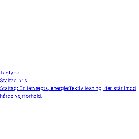
Tagtyper
Ståltag pris
Ståltag: En letvægts, energieffektiv løsning, der står imod
hårde vejrforhold.