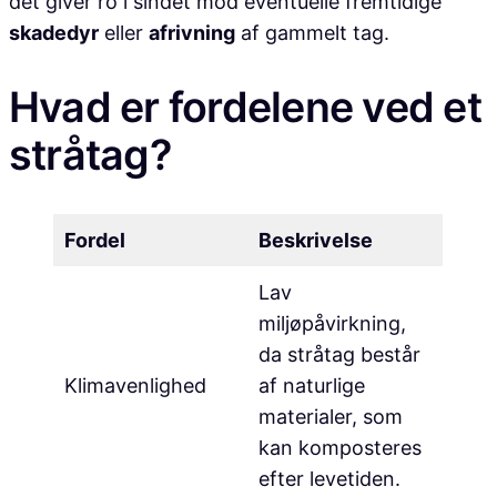
det giver ro i sindet mod eventuelle fremtidige
skadedyr
eller
afrivning
af gammelt tag.
Hvad er fordelene ved et
stråtag?
Fordel
Beskrivelse
Lav
miljøpåvirkning,
da stråtag består
Klimavenlighed
af naturlige
materialer, som
kan komposteres
efter levetiden.