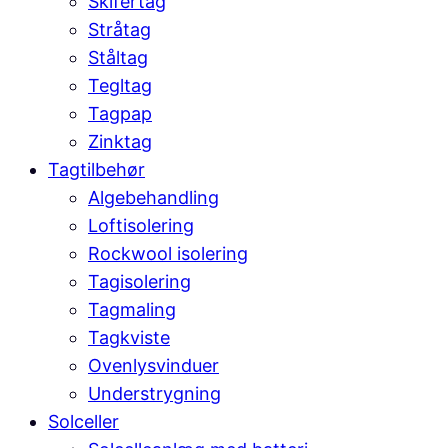
Skifertag
Stråtag
Ståltag
Tegltag
Tagpap
Zinktag
Tagtilbehør
Algebehandling
Loftisolering
Rockwool isolering
Tagisolering
Tagmaling
Tagkviste
Ovenlysvinduer
Understrygning
Solceller