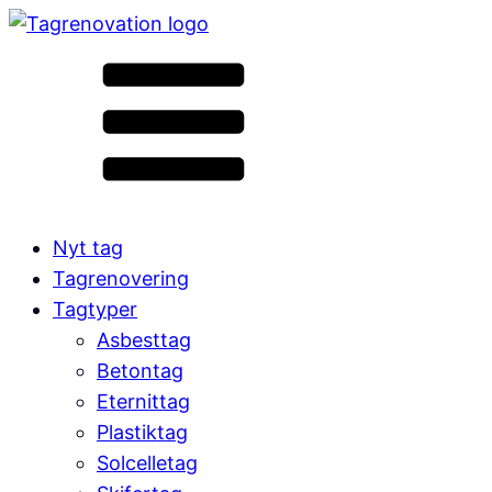
Nyt tag
Tagrenovering
Tagtyper
Asbesttag
Betontag
Eternittag
Plastiktag
Solcelletag