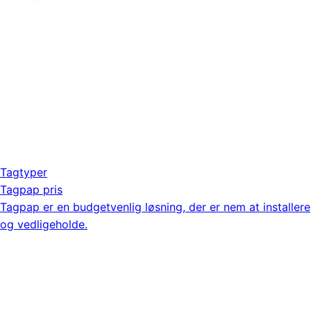
Tagtyper
Tagpap pris
Tagpap er en budgetvenlig løsning, der er nem at installere
og vedligeholde.