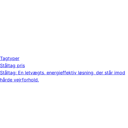
Tagtyper
Ståltag pris
Ståltag: En letvægts, energieffektiv løsning, der står imod
hårde vejrforhold.