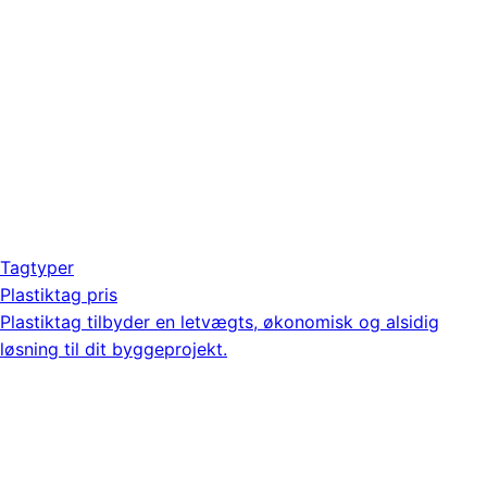
Tagtyper
Plastiktag pris
Plastiktag tilbyder en letvægts, økonomisk og alsidig
løsning til dit byggeprojekt.