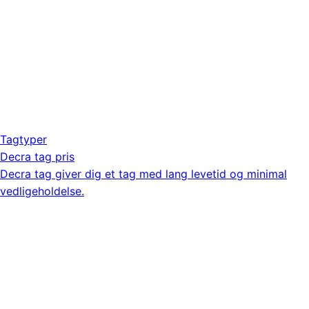
Tagtyper
Decra tag pris
Decra tag giver dig et tag med lang levetid og minimal
vedligeholdelse.