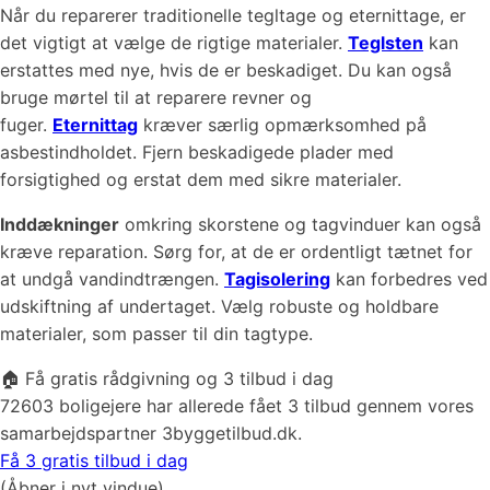
Når du reparerer traditionelle tegltage og eternittage, er
det vigtigt at vælge de rigtige materialer.
Teglsten
kan
erstattes med nye, hvis de er beskadiget. Du kan også
bruge mørtel til at reparere revner og
fuger.
Eternittag
kræver særlig opmærksomhed på
asbestindholdet. Fjern beskadigede plader med
forsigtighed og erstat dem med sikre materialer.
Inddækninger
omkring skorstene og tagvinduer kan også
kræve reparation. Sørg for, at de er ordentligt tætnet for
at undgå vandindtrængen.
Tagisolering
kan forbedres ved
udskiftning af undertaget. Vælg robuste og holdbare
materialer, som passer til din tagtype.
🏠 Få gratis rådgivning og 3 tilbud i dag
72603 boligejere har allerede fået 3 tilbud gennem vores
samarbejdspartner 3byggetilbud.dk.
Få 3 gratis tilbud i dag
(Åbner i nyt vindue)