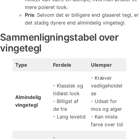
mere poleret look.
Pris
: Selvom det er billigere end glaseret tegl, er
det stadig dyrere end almindelig vingetegl.
Sammenligningstabel over
vingetegl
Type
Fordele
Ulemper
- Kræver
- Klassisk og
vedligeholdel
tidløst look
se
Almindelig
- Billigst af
- Udsat for
vingetegl
de tre
mos og alger
- Lang levetid
- Kan miste
farve over tid
-