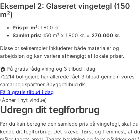
Eksempel 2: Glaseret vingetegl (150
m²)
Pris pr. m²
: 1.800 kr.
Samlet pris
: 150 m² x 1.800 kr. =
270.000 kr.
Disse priseksempler inkluderer både materialer og
arbejdsløn og kan variere afhængigt af lokale priser​.
🏠 Få gratis rådgivning og 3 tilbud i dag
72214 boligejere har allerede fået 3 tilbud gennem vores
samarbejdspartner 3byggetilbud.dk.
Få 3 gratis tilbud i dag
(Åbner i nyt vindue)
Udregn dit teglforbrug
Før du kan beregne den samlede pris på vingetegl, skal du
kende dit teglforbrug. Det kræver først og fremmest, at du
måler tagets areal. Tagets hældning og form påvirker også