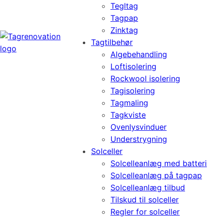
Tegltag
Tagpap
Zinktag
Tagtilbehør
Algebehandling
Loftisolering
Rockwool isolering
Tagisolering
Tagmaling
Tagkviste
Ovenlysvinduer
Understrygning
Solceller
Solcelleanlæg med batteri
Solcelleanlæg på tagpap
Solcelleanlæg tilbud
Tilskud til solceller
Regler for solceller