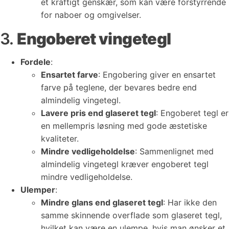
et kraftigt genskær, som kan være forstyrrende
for naboer og omgivelser.
3.
Engoberet vingetegl
Fordele
:
Ensartet farve
: Engobering giver en ensartet
farve på teglene, der bevares bedre end
almindelig vingetegl.
Lavere pris end glaseret tegl
: Engoberet tegl er
en mellempris løsning med gode æstetiske
kvaliteter.
Mindre vedligeholdelse
: Sammenlignet med
almindelig vingetegl kræver engoberet tegl
mindre vedligeholdelse.
Ulemper
:
Mindre glans end glaseret tegl
: Har ikke den
samme skinnende overflade som glaseret tegl,
hvilket kan være en ulempe, hvis man ønsker et